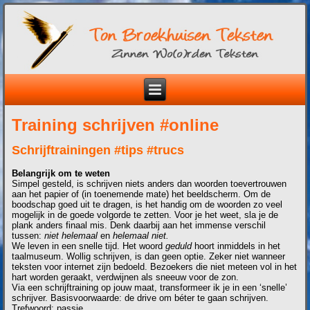
Training schrijven #online
Schrijftrainingen #tips #trucs
Belangrijk om te weten
Simpel gesteld, is schrijven niets anders dan woorden toevertrouwen
aan het papier of (in toenemende mate) het beeldscherm. Om de
boodschap goed uit te dragen, is het handig om de woorden zo veel
mogelijk in de goede volgorde te zetten. Voor je het weet, sla je de
plank anders finaal mis. Denk daarbij aan het immense verschil
tussen:
niet helemaal
en
helemaal niet.
We leven in een snelle tijd. Het woord
geduld
hoort inmiddels in het
taalmuseum. Wollig schrijven, is dan geen optie. Zeker niet wanneer
teksten voor internet zijn bedoeld. Bezoekers die niet meteen vol in het
hart worden geraakt, verdwijnen als sneeuw voor de zon.
Via een schrijftraining op jouw maat, transformeer ik je in een ‘snelle’
schrijver. Basisvoorwaarde: de drive om béter te gaan schrijven.
Trefwoord: passie.