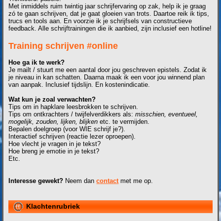
Met inmiddels ruim twintig jaar schrijfervaring op zak, help ik je graag
zó te gaan schrijven, dat je gaat gloeien van trots. Daartoe reik ik tips,
trucs en tools aan. En voorzie ik je schrijfsels van constructieve
feedback. Alle schrijftrainingen die ik aanbied, zijn inclusief een hotline!
Training schrijven #online
Hoe ga ik te werk?
Je mailt / stuurt me een aantal door jou geschreven epistels. Zodat ik
je niveau in kan schatten. Daarna maak ik een voor jou winnend plan
van aanpak. Inclusief tijdslijn. En kostenindicatie.
Wat kun je zoal verwachten?
Tips om in hapklare leesbrokken te schrijven.
Tips om ontkrachters / twijfelverdikkers als:
misschien, eventueel,
mogelijk, zouden, lijken, blijken
etc. te vermijden.
Bepalen doelgroep (voor WIE schrijf je?).
Interactief schrijven (reactie lezer oproepen).
Hoe vlecht je vragen in je tekst?
Hoe breng je emotie in je tekst?
Etc.
Interesse gewekt?
Neem dan
contact
met me op.
Klachtenrubriek