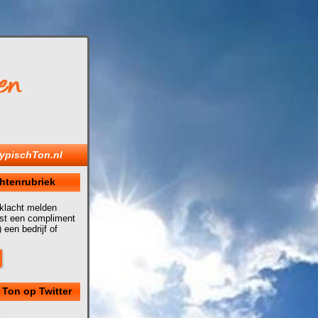
ypischTon.nl
htenrubriek
 klacht melden
uist een compliment
 een bedrijf of
 Ton op Twitter
k