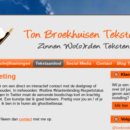
chrijftrainingen
Tekstaanbod
Social Media
Contact
Blog T
Klac
eting
Wil je een
r om een direct en interactief contact met de doelgroep of
over (of j
ouden. In trefwoorden: #hotline #klantenbinding #expertstatus
geven aan)
gen In Twitter moet de wervende boodschap kort en krachtig
instelling?
. Een kunstje dat ik goed beheers. Prettig voor jou en / of je
: ik ben in te huren als ghosttwitteraar.
klik hier
Volg
Neem dan
contact
met me op.
@tonbroe