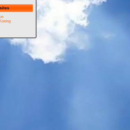
sites
on
Koning