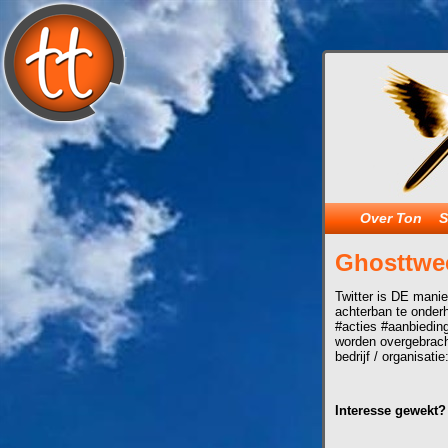
Over Ton
S
Ghosttwe
Twitter is DE manie
achterban te onderh
#acties #aanbiedin
worden overgebracht
bedrijf / organisatie
Interesse gewekt?